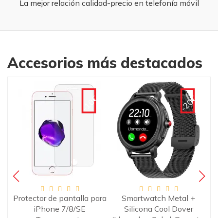
La mejor relación calidad-precio en telefonía móvil
Accesorios más destacados
€
-10€
-20€
ra
Protector de pantalla para
Smartwatch Metal +
Pr
1
iPhone 7/8/SE
Silicona Cool Dover
i