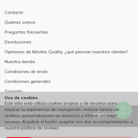
Contacto
Quiénes somos
Preguntas frecuentes
Devoluciones
Opiniones de Móviles Quality, ¿qué piensan nuestros clientes?
Nuestra tienda
Condiciones de envío
Condiciones generales
Garantía
Uso de cookies
Este sitio web utiliza cookies propias y de terceros para
mejorar tu experiencia de navegación, realizar tareas de
Wh
Copyright © 2026 Móviles
análisis, personalización de anuncios y ofrecer un mejor
Quality
servicio. Al pulsar el botón aceptar nos das tu consentimiento a
nuestra política de cookies.