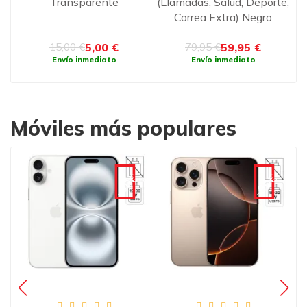
do
Transparente
(Llamadas, Salud, Deporte,
Correa Extra) Negro
5,00 €
59,95 €
15,00 €
79,95 €
Envío inmediato
Envío inmediato
Móviles más populares
€
-90€
-90€