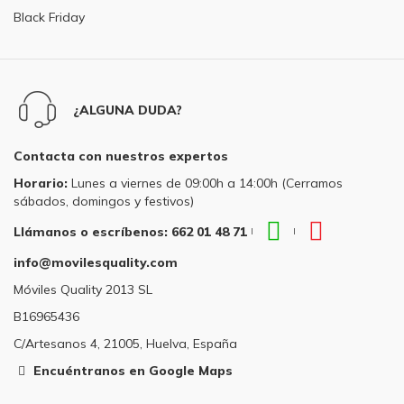
Black Friday
¿ALGUNA DUDA?
Contacta con nuestros expertos
Horario:
Lunes a viernes de 09:00h a 14:00h (Cerramos
sábados, domingos y festivos)
WhatsApp
Teléfono
Llámanos o escríbenos: 662 01 48 71
|
|
Llámanos
Llámanos
info@movilesquality.com
o
o
escríbenos:
escríbenos
Móviles Quality 2013 SL
662
662
B16965436
01
01
48
48
C/Artesanos 4, 21005, Huelva, España
71
71
Encuéntranos en Google Maps