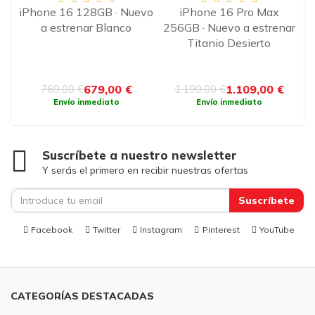
·
iPhone 16 128GB · Nuevo
iPhone 16 Pro Max
o
a estrenar Blanco
256GB · Nuevo a estrenar
2
Titanio Desierto
679,00 €
1.109,00 €
769,00 €
1.199,00 €
Envío inmediato
Envío inmediato
Suscríbete a nuestro newsletter
Y serás el primero en recibir nuestras ofertas
Suscríbete
Facebook
Twitter
Instagram
Pinterest
YouTube
CATEGORÍAS DESTACADAS