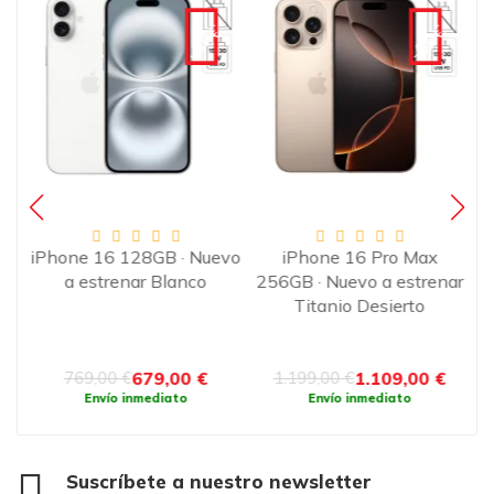
€
-90€
-90€
·
iPhone 16 128GB · Nuevo
iPhone 16 Pro Max
o
a estrenar Blanco
256GB · Nuevo a estrenar
2
Titanio Desierto
679,00 €
1.109,00 €
769,00 €
1.199,00 €
Envío inmediato
Envío inmediato
Suscríbete a nuestro newsletter