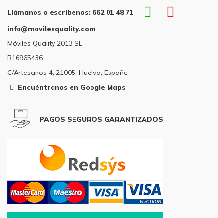
WhatsApp
Teléfono
Llámanos o escríbenos: 662 01 48 71
|
|
Llámanos
Llámanos
info@movilesquality.com
o
o
escríbenos:
escríbenos
Móviles Quality 2013 SL
662
662
B16965436
01
01
48
48
C/Artesanos 4, 21005, Huelva, España
71
71
Encuéntranos en Google Maps
PAGOS SEGUROS GARANTIZADOS