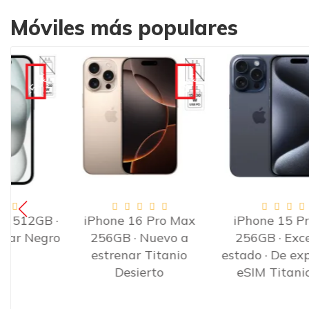
Móviles más populares
-120€
€
-90€
 ·
iPhone 16 Pro Max
iPhone 15 Pro Max
ro
256GB · Nuevo a
256GB · Excelente
estrenar Titanio
estado · De exposición ·
Desierto
eSIM Titanio Azul