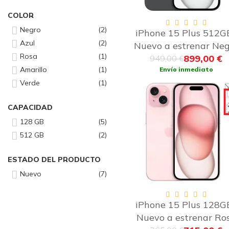
COLOR
Negro
2
iPhone 15 Plus 512GB
Azul
2
Nuevo a estrenar Neg
Rosa
1
899,00 €
949,00 €
Amarillo
1
Envío inmediato
Verde
1
-
CAPACIDAD
128 GB
5
512 GB
2
ESTADO DEL PRODUCTO
Nuevo
7
iPhone 15 Plus 128GB
Nuevo a estrenar Ro