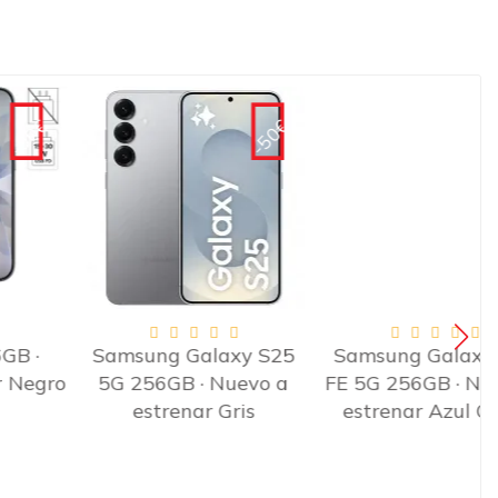
-50€
-55€
Samsung Galaxy S25
Samsung Galaxy S25
5G 256GB · Nuevo a
FE 5G 256GB · Nuevo a
estrenar Gris
estrenar Azul Claro
R