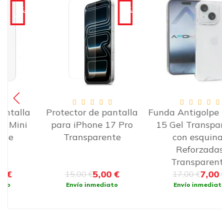
€
-10€
-10€
a
Protector de pantalla
Funda Antigolpe iPhon
para iPhone 17 Pro
15 Gel Transparente
Transparente
con esquinas
Reforzadas
Transparente
5,00 €
7,00 €
15,00 €
17,00 €
Envío inmediato
Envío inmediato