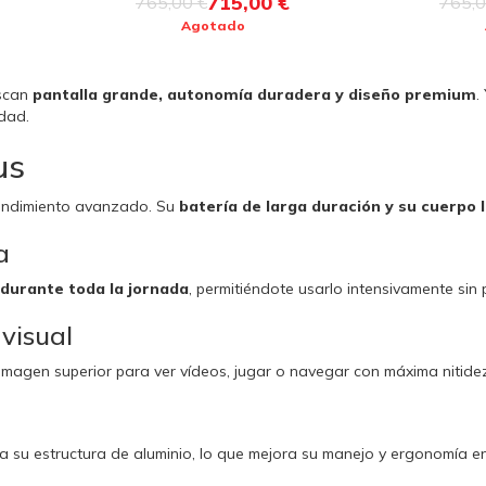
715,00 €
765,00 €
765,0
Agotado
uscan
pantalla grande, autonomía duradera y diseño premium
.
dad.
us
rendimiento avanzado. Su
batería de larga duración y su cuerpo 
a
durante toda la jornada
, permitiéndote usarlo intensivamente sin
 visual
 imagen superior para ver vídeos, jugar o navegar con máxima nitidez
a su estructura de aluminio, lo que mejora su manejo y ergonomía en 