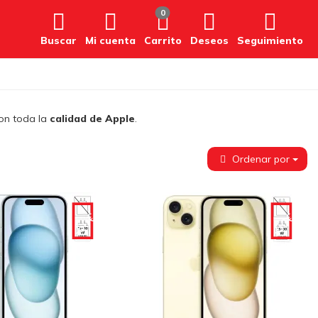
0
Buscar
Mi cuenta
Carrito
Deseos
Seguimiento
con toda la
calidad de Apple
.
Ordenar por
-50€
-50€