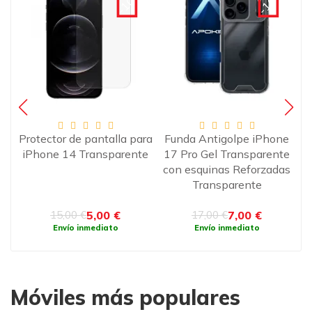
€
-10€
-10€
Protector de pantalla para
Funda Antigolpe iPhone
Pr
iPhone 14 Transparente
17 Pro Gel Transparente
te,
con esquinas Reforzadas
Transparente
5,00 €
7,00 €
15,00 €
17,00 €
Envío inmediato
Envío inmediato
Móviles más populares