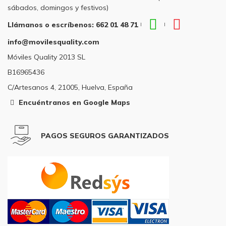
sábados, domingos y festivos)
WhatsApp
Teléfono
Llámanos o escríbenos: 662 01 48 71
|
|
Llámanos
Llámanos
info@movilesquality.com
o
o
escríbenos:
escríbenos
Móviles Quality 2013 SL
662
662
B16965436
01
01
48
48
C/Artesanos 4, 21005, Huelva, España
71
71
Encuéntranos en Google Maps
PAGOS SEGUROS GARANTIZADOS