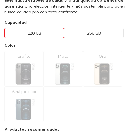
85% hasta el 100% de salud
y la tranquilidad de
2 años de
garantía
. Una elección inteligente y más sostenible para quien
busca calidad pro con total confianza.
Capacidad
128 GB
256 GB
Color
Grafito
Plata
Oro
Azul pacífico
Productos recomendados