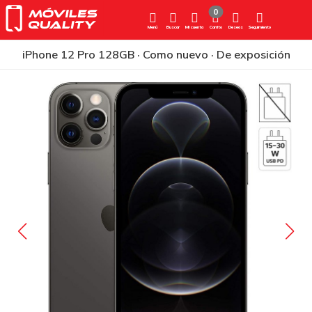
0
Menú
Buscar
Mi cuenta
Carrito
Deseos
Seguimiento
iPhone 12 Pro 128GB · Como nuevo · De exposición