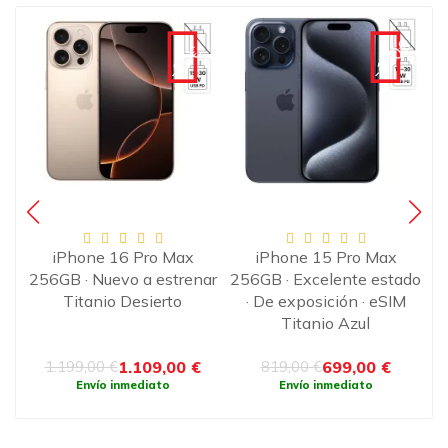
-120€
€
-90€
·
iPhone 16 Pro Max
iPhone 15 Pro Max
o
256GB · Nuevo a estrenar
256GB · Excelente estado
Titanio Desierto
· De exposición · eSIM
Titanio Azul
e
1.109,00 €
699,00 €
1.199,00 €
819,00 €
Envío inmediato
Envío inmediato