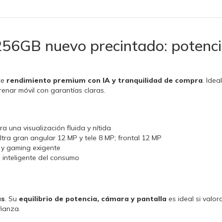
6GB nuevo precintado: potencia 
ce
rendimiento premium con IA y tranquilidad de compra
. Idea
enar móvil con garantías claras.
una visualización fluida y nítida
ultra gran angular 12 MP y tele 8 MP; frontal 12 MP
 y gaming exigente
inteligente del consumo
as
. Su
equilibrio de potencia, cámara y pantalla
es ideal si valo
ianza.