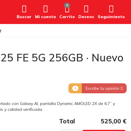
0
Buscar
Mi cuenta
Carrito
Deseos
Seguimiento
r
25 FE 5G 256GB · Nuevo
Escribe tu opinión
0
tado con Galaxy AI, pantalla Dynamic AMOLED 2X de 6,7” y
s y calidad verificada.
Total
525,00 €