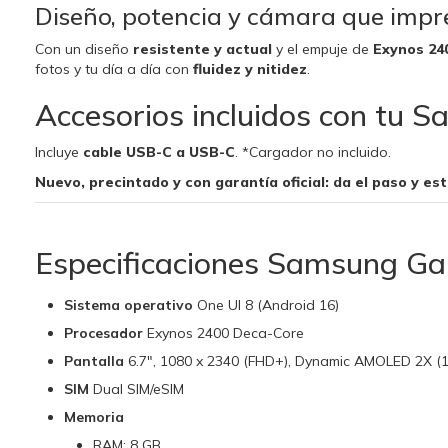
Diseño, potencia y cámara que impr
Con un diseño
resistente y actual
y el empuje de
Exynos 24
fotos y tu día a día con
fluidez y nitidez
.
Accesorios incluidos con tu
Incluye
cable USB-C a USB-C
. *Cargador no incluido.
Nuevo, precintado y con garantía oficial: da el paso y e
Especificaciones Samsung Ga
Sistema operativo
One UI 8 (Android 16)
Procesador
Exynos 2400 Deca-Core
Pantalla
6.7", 1080 x 2340 (FHD+), Dynamic AMOLED 2X (
SIM
Dual SIM/eSIM
Memoria
RAM: 8 GB