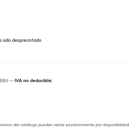
a sido desprecintado
 REBU —
IVA no deducible
)
s precios del catálogo pueden variar posteriormente por disponibilida