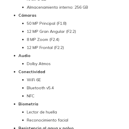
Almacenamiento interno: 256 GB
Cámaras
50 MP Principal (F1.8)
12 MP Gran Angular (F2.2)
8 MP Zoom (F2.4)
12 MP Frontal (F2.2)
Audio
Dolby Atmos
Conectividad
WiFi 6E
Bluetooth v5.4
NFC
Biometría
Lector de huella
Reconocimiento facial
Resistencia al agua y polvo