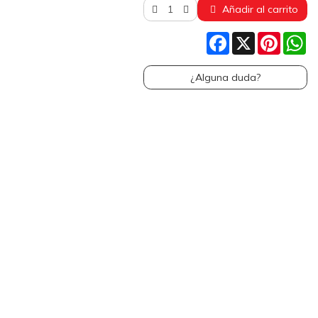
Añadir al carrito
Facebook
X
Pinteres
W
¿Alguna duda?