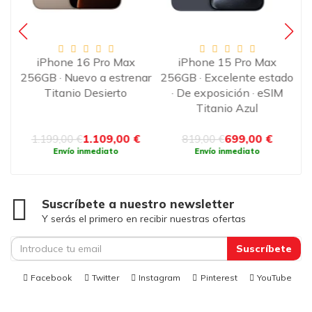
·
iPhone 16 Pro Max
iPhone 15 Pro Max
o
256GB · Nuevo a estrenar
256GB · Excelente estado
Titanio Desierto
· De exposición · eSIM
Titanio Azul
e
1.109,00 €
699,00 €
1.199,00 €
819,00 €
Envío inmediato
Envío inmediato
Suscríbete a nuestro newsletter
Y serás el primero en recibir nuestras ofertas
Suscríbete
Facebook
Twitter
Instagram
Pinterest
YouTube