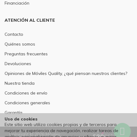
Financiación
ATENCIÓN AL CLIENTE
Contacto
Quiénes somos
Preguntas frecuentes
Devoluciones
Opiniones de Móviles Quality, ¿qué piensan nuestros clientes?
Nuestra tienda
Condiciones de envío
Condiciones generales
Garantía
Uso de cookies
Este sitio web utiliza cookies propias y de terceros para
mejorar tu experiencia de navegación, realizar tareas de
Wh
Copyright © 2026 Móviles
análisis, personalización de anuncios y ofrecer un mejor