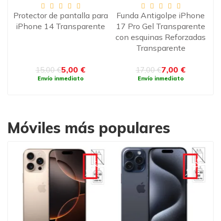
Protector de pantalla para
Funda Antigolpe iPhone
Pr
iPhone 14 Transparente
17 Pro Gel Transparente
te,
con esquinas Reforzadas
Transparente
5,00 €
7,00 €
15,00 €
17,00 €
Envío inmediato
Envío inmediato
Móviles más populares
-120€
€
-90€