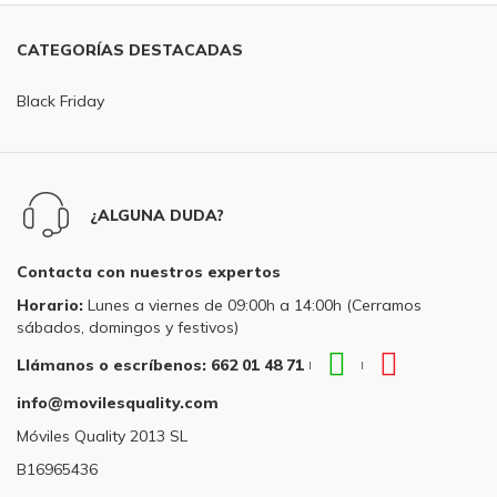
CATEGORÍAS DESTACADAS
Black Friday
¿ALGUNA DUDA?
Contacta con nuestros expertos
Horario:
Lunes a viernes de 09:00h a 14:00h (Cerramos
sábados, domingos y festivos)
WhatsApp
Teléfono
Llámanos o escríbenos: 662 01 48 71
|
|
Llámanos
Llámanos
info@movilesquality.com
o
o
escríbenos:
escríbenos
Móviles Quality 2013 SL
662
662
B16965436
01
01
48
48