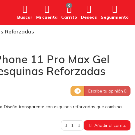
0
Buscar
Mi cuenta
Carrito
Deseos
Seguimiento
as Reforzadas
Phone 11 Pro Max Gel
esquinas Reforzadas
Escribe tu opinión
0
x. Diseño transparente con esquinas reforzadas que combina
Añadir al carrito