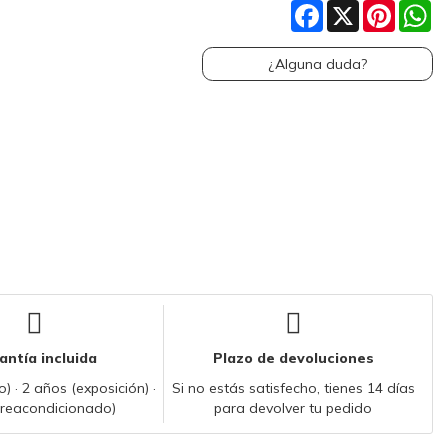
Facebook
X
Pinteres
W
¿Alguna duda?
antía incluida
Plazo de devoluciones
) · 2 años (exposición) ·
Si no estás satisfecho, tienes 14 días
(reacondicionado)
para devolver tu pedido