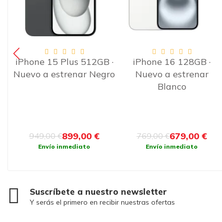
 ·
iPhone 16 128GB ·
iPhone 16 Pro Max
ro
Nuevo a estrenar
256GB · Nuevo a
Blanco
estrenar Titanio
Desierto
679,00 €
1.109,00 €
769,00 €
1.199,00 €
Envío inmediato
Envío inmediato
Suscríbete a nuestro newsletter
Y serás el primero en recibir nuestras ofertas