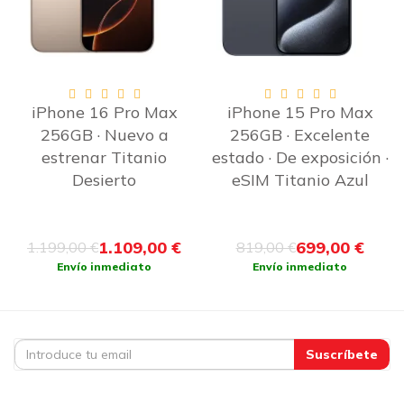
iPhone 15 Pro Max
iPhone 16 Pro 256GB ·
256GB · Excelente
Como nuevo · Batería
estado · De exposición ·
desde 90% · De
eSIM Titanio Azul
exposición · eSIM
Titanio Desierto
699,00 €
779,00 €
819,00 €
909,00 €
Envío inmediato
Envío inmediato
Suscríbete