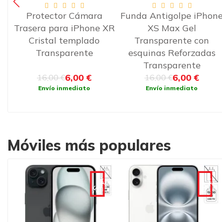
Funda Antigolpe iPhone
Smartwatch COOL
XR
XS Max Gel
Pantalla AMOLED
Transparente con
Forever Silicona
esquinas Reforzadas
(Llamadas, Salud,
Transparente
Deporte) Negro
6,00 €
55,95 €
16,00 €
75,95 €
Envío inmediato
Envío inmediato
Móviles más populares
€
-90€
-90€