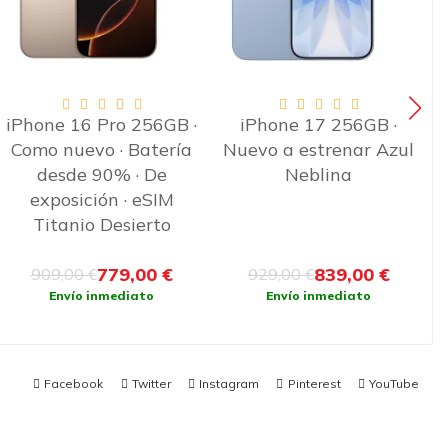
iPhone 17 256GB ·
Samsung Galaxy S25
Nuevo a estrenar Azul
5G 256GB · Nuevo a
F
Neblina
estrenar Gris
839,00 €
630,00 €
929,00 €
680,00 €
Envío inmediato
Preventa
Facebook
Twitter
Instagram
Pinterest
YouTube