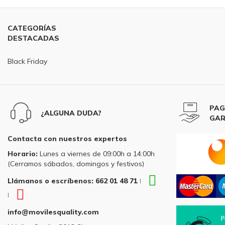
CATEGORÍAS
DESTACADAS
Black Friday
PAG
¿ALGUNA DUDA?
GAR
Contacta con nuestros expertos
Horario:
Lunes a viernes de 09:00h a 14:00h
(Cerramos sábados, domingos y festivos)
WhatsApp
Llámanos o escríbenos: 662 01 48 71
|
Llámanos
Teléfono
|
o
Llámanos
escríbenos:
info@movilesquality.com
o
662
escríbenos: