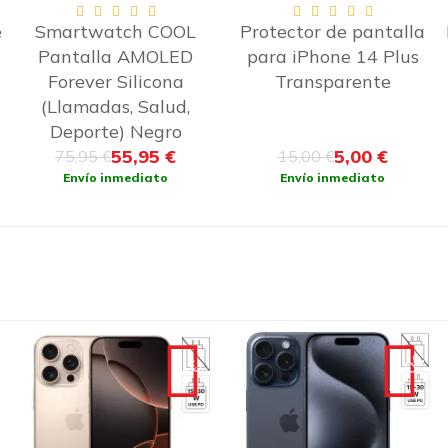
Protector de pantalla
Funda Antigolpe iPhone
para iPhone 14 Plus
15 Plus Gel
Transparente
Transparente con
esquinas Reforzadas
Transparente
5,00 €
7,00 €
15,00 €
17,00 €
Envío inmediato
Envío inmediato
-120€
-130€