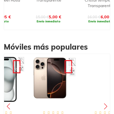
sa
Transparente
Cristal templado
c
Transparente
5,00 €
6,00 €
15,00 €
16,00 €
Envío inmediato
Envío inmediato
Móviles más populares
-120€
€
-90€