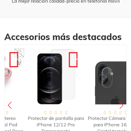
La mejor relación calidad-precio en telefonía móvil
Accesorios más destacados
€
-10€
-10€
Protector de pantalla para
Protector Cámara Trasera
F
iPhone 12/12 Pro
para IPhone 16 Plus
1