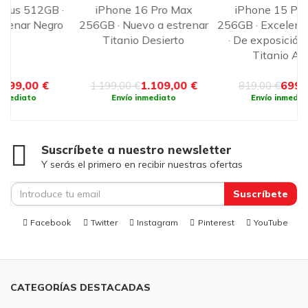
·
iPhone 16 Pro Max
iPhone 15 Pro Max
o
256GB · Nuevo a estrenar
256GB · Excelente estado
Titanio Desierto
· De exposición · eSIM
Titanio Azul
e
1.109,00 €
699,00 €
1.199,00 €
819,00 €
Envío inmediato
Envío inmediato
Suscríbete a nuestro newsletter
Y serás el primero en recibir nuestras ofertas
Suscríbete
Facebook
Twitter
Instagram
Pinterest
YouTube
CATEGORÍAS DESTACADAS