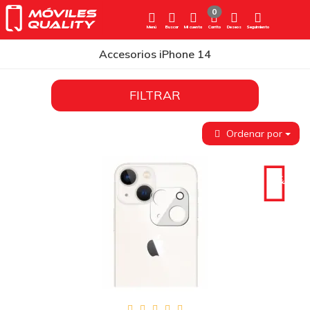
0
Menú
Buscar
Mi cuenta
Carrito
Deseos
Seguimiento
Accesorios iPhone 14
FILTRAR
Ordenar por
-10€