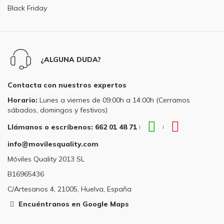
Black Friday
¿ALGUNA DUDA?
Contacta con nuestros expertos
Horario:
Lunes a viernes de 09:00h a 14:00h (Cerramos
sábados, domingos y festivos)
WhatsApp
Teléfono
Llámanos o escríbenos: 662 01 48 71
|
|
Llámanos
Llámanos
info@movilesquality.com
o
o
escríbenos:
escríbenos
Móviles Quality 2013 SL
662
662
B16965436
01
01
48
48
C/Artesanos 4, 21005, Huelva, España
71
71
Encuéntranos en Google Maps