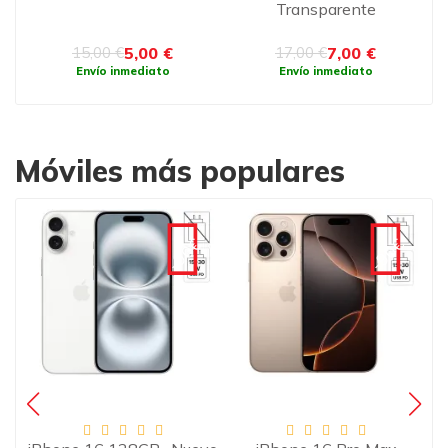
Transparente
5,00 €
7,00 €
15,00 €
17,00 €
Envío inmediato
Envío inmediato
Móviles más populares
€
-90€
-90€