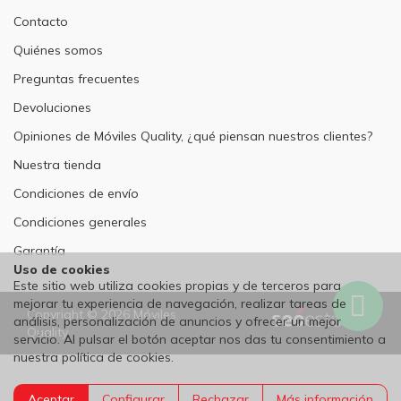
Contacto
Quiénes somos
Preguntas frecuentes
Devoluciones
Opiniones de Móviles Quality, ¿qué piensan nuestros clientes?
Nuestra tienda
Condiciones de envío
Condiciones generales
Garantía
Uso de cookies
Este sitio web utiliza cookies propias y de terceros para
mejorar tu experiencia de navegación, realizar tareas de
Wh
Copyright © 2026 Móviles
análisis, personalización de anuncios y ofrecer un mejor
Quality
servicio. Al pulsar el botón aceptar nos das tu consentimiento a
nuestra política de cookies.
Aceptar
Configurar
Rechazar
Más información