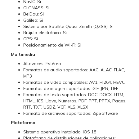
NavIC: Si
GLONASS: Si
BeiDou: Si
Galileo: Si
Sistema por Satélite Quasi-Zenith (QZSS): Si
Brújula electrónica: Si
GPS: Si
Posicionamiento de Wi-Fi: Si
Multimedia
Altavoces: Estéreo
Formatos de audio soportados: AAC, ALAC, FLAC,
MP3
Formatos de vídeo compatibles: AV1, H.264, HEVC
Formatos de imagen soportados: GIF, JPG, TIFF
Formatos de texto soportados: DOC, DOCX, HTM,
HTML, ICS, Llave, Números, PDF, PPT, PPTX, Pages,
RTF, TXT, USDZ, VCF, XLS, XLSX
Formato de archivos soportados: ZipSoftware
Plataforma
Sistema operativo instalado: iOS 18
Plataforma de distribuciones de aplicaciones: