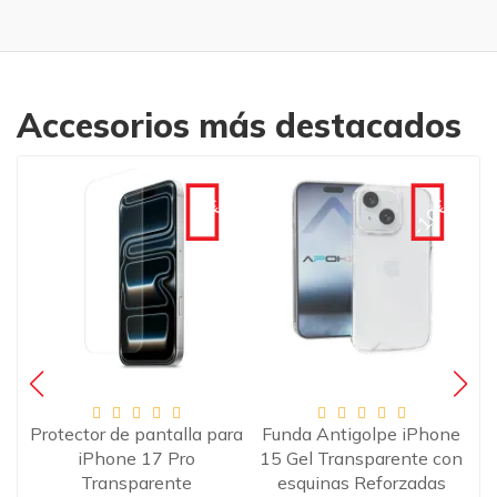
Accesorios más destacados
€
-10€
-10€
ara
Protector de pantalla para
Funda Antigolpe iPhone
P
iPhone 17 Pro
15 Gel Transparente con
p
Transparente
esquinas Reforzadas