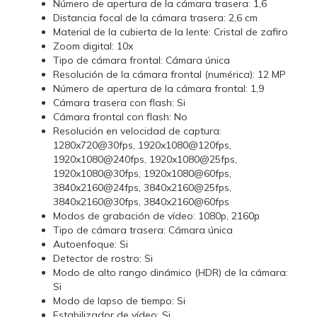
Número de apertura de la cámara trasera: 1,6
Distancia focal de la cámara trasera: 2,6 cm
Material de la cubierta de la lente: Cristal de zafiro
Zoom digital: 10x
Tipo de cámara frontal: Cámara única
Resolución de la cámara frontal (numérica): 12 MP
Número de apertura de la cámara frontal: 1,9
Cámara trasera con flash: Si
Cámara frontal con flash: No
Resolución en velocidad de captura:
1280x720@30fps, 1920x1080@120fps,
1920x1080@240fps, 1920x1080@25fps,
1920x1080@30fps, 1920x1080@60fps,
3840x2160@24fps, 3840x2160@25fps,
3840x2160@30fps, 3840x2160@60fps
Modos de grabación de vídeo: 1080p, 2160p
Tipo de cámara trasera: Cámara única
Autoenfoque: Si
Detector de rostro: Si
Modo de alto rango dinámico (HDR) de la cámara:
Si
Modo de lapso de tiempo: Si
Estabilizador de vídeo: Si