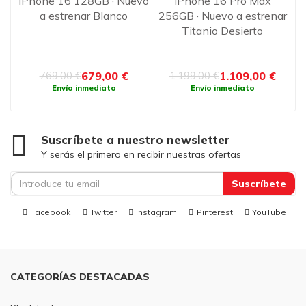
·
iPhone 16 128GB · Nuevo
iPhone 16 Pro Max
o
a estrenar Blanco
256GB · Nuevo a estrenar
2
Titanio Desierto
679,00 €
1.109,00 €
769,00 €
1.199,00 €
Envío inmediato
Envío inmediato
Suscríbete a nuestro newsletter
Y serás el primero en recibir nuestras ofertas
Suscríbete
Facebook
Twitter
Instagram
Pinterest
YouTube
CATEGORÍAS DESTACADAS