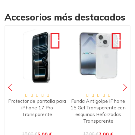
Accesorios más destacados
€
-10€
-10€
ara
Protector de pantalla para
Funda Antigolpe iPhone
P
iPhone 17 Pro
15 Gel Transparente con
p
Transparente
esquinas Reforzadas
Transparente
5,00 €
7,00 €
15,00 €
17,00 €