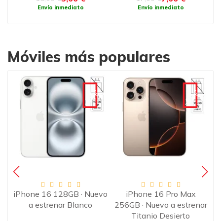
Envío inmediato
Envío inmediato
Móviles más populares
€
-90€
-90€
·
iPhone 16 128GB · Nuevo
iPhone 16 Pro Max
o
a estrenar Blanco
256GB · Nuevo a estrenar
2
Titanio Desierto