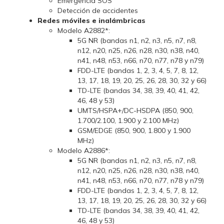
Emergencia SOS
Detección de accidentes
Redes móviles e inalámbricas
Modelo A2882*:
5G NR (bandas n1, n2, n3, n5, n7, n8,
n12, n20, n25, n26, n28, n30, n38, n40,
n41, n48, n53, n66, n70, n77, n78 y n79)
FDD-LTE (bandas 1, 2, 3, 4, 5, 7, 8, 12,
13, 17, 18, 19, 20, 25, 26, 28, 30, 32 y 66)
TD-LTE (bandas 34, 38, 39, 40, 41, 42,
46, 48 y 53)
UMTS/HSPA+/DC-HSDPA (850, 900,
1.700/2.100, 1.900 y 2.100 MHz)
GSM/EDGE (850, 900, 1.800 y 1.900
MHz)
Modelo A2886*:
5G NR (bandas n1, n2, n3, n5, n7, n8,
n12, n20, n25, n26, n28, n30, n38, n40,
n41, n48, n53, n66, n70, n77, n78 y n79)
FDD-LTE (bandas 1, 2, 3, 4, 5, 7, 8, 12,
13, 17, 18, 19, 20, 25, 26, 28, 30, 32 y 66)
TD-LTE (bandas 34, 38, 39, 40, 41, 42,
46, 48 y 53)