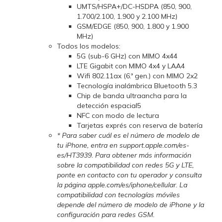
UMTS/HSPA+/DC-HSDPA (850, 900,
1.700/2.100, 1.900 y 2.100 MHz)
GSM/EDGE (850, 900, 1.800 y 1.900
MHz)
Todos los modelos:
5G (sub-6 GHz) con MIMO 4x44
LTE Gigabit con MIMO 4x4 y LAA4
Wifi 802.11ax (6.ª gen.) con MIMO 2x2
Tecnología inalámbrica Bluetooth 5.3
Chip de banda ultraancha para la
detección espacial5
NFC con modo de lectura
Tarjetas exprés con reserva de batería
* Para saber cuál es el número de modelo de
tu iPhone, entra en support.apple.com/es-
es/HT3939. Para obtener más información
sobre la compati­bilidad con redes 5G y LTE,
ponte en contacto con tu operador y consulta
la página apple.com/es/iphone/cellular. La
compati­bilidad con tecnologías móviles
depende del número de modelo de iPhone y la
configuración para redes GSM.