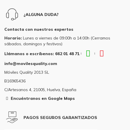
¿ALGUNA DUDA?
Contacta con nuestros expertos
Horario:
Lunes a viernes de 09:00h a 14:00h (Cerramos
sábados, domingos y festivos)
WhatsApp
Teléfono
Llámanos o escríbenos: 662 01 48 71
|
|
Llámanos
Llámanos
info@movilesquality.com
o
o
escríbenos:
escríbenos
Móviles Quality 2013 SL
662
662
B16965436
01
01
48
48
C/Artesanos 4, 21005, Huelva, España
71
71
Encuéntranos en Google Maps
PAGOS SEGUROS GARANTIZADOS