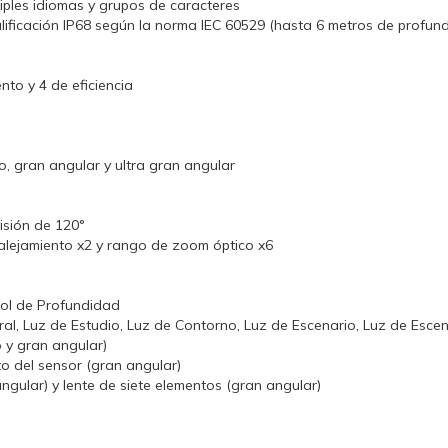
iples idiomas y grupos de caracteres
lificación IP68 según la norma IEC 60529 (hasta 6 metros de profu
to y 4 de eficiencia
, gran angular y ultra gran angular
isión de 120°
alejamiento x2 y rango de zoom óptico x6
ol de Profundidad
ural, Luz de Estudio, Luz de Contorno, Luz de Escenario, Luz de Esc
o y gran angular)
o del sensor (gran angular)
angular) y lente de siete elementos (gran angular)