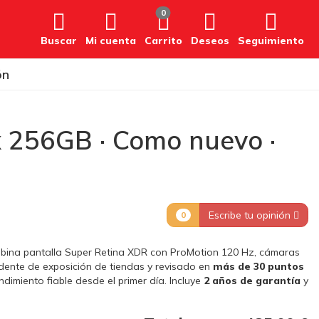
0
Buscar
Mi cuenta
Carrito
Deseos
Seguimiento
ón
 256GB · Como nuevo ·
Escribe tu opinión
0
bina pantalla Super Retina XDR con ProMotion 120 Hz, cámaras
edente de exposición de tiendas y revisado en
más de 30 puntos
ndimiento fiable desde el primer día. Incluye
2 años de garantía
y