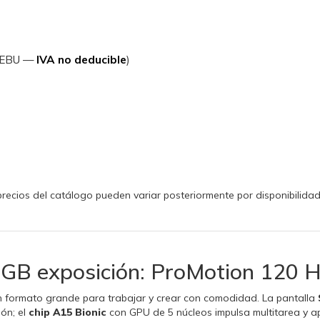
 REBU —
IVA no deducible
)
s precios del catálogo pueden variar posteriormente por disponibilida
GB exposición: ProMotion 120 Hz
 formato grande para trabajar y crear con comodidad. La pantalla
ión; el
chip A15 Bionic
con GPU de 5 núcleos impulsa multitarea y ap