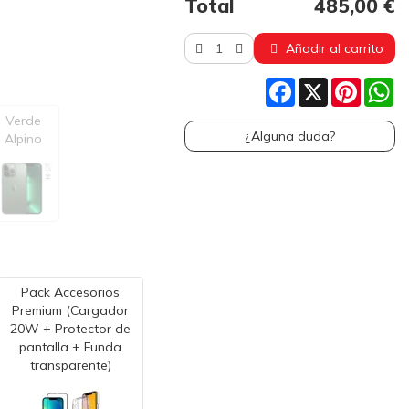
Total
485,00 €
Añadir al carrito
Facebook
X
Pinteres
W
Verde
¿Alguna duda?
Alpino
Pack Accesorios
Premium (Cargador
20W + Protector de
pantalla + Funda
transparente)