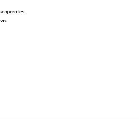
escaparates.
vo.