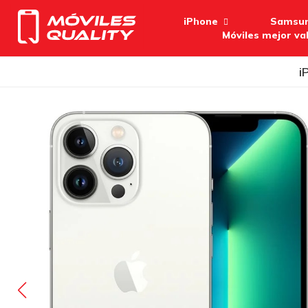
iPhone
Samsu
Móviles mejor va
i