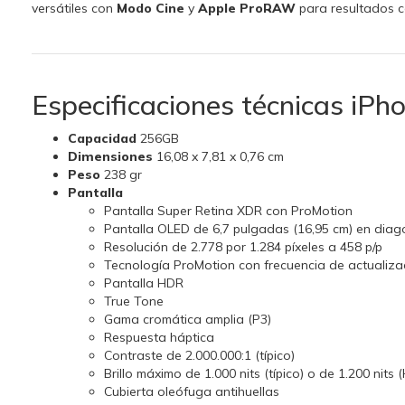
versátiles con
Modo Cine
y
Apple ProRAW
para resultados co
Especificaciones técnicas iP
Capacidad
256GB
Dimensiones
16,08 x 7,81 x 0,76 cm
Peso
238 gr
Pantalla
Pantalla Super Retina XDR con ProMotion
Pantalla OLED de 6,7 pulgadas (16,95 cm) en diag
Resolución de 2.778 por 1.284 píxeles a 458 p/p
Tecnología ProMotion con frecuencia de actualiza
Pantalla HDR
True Tone
Gama cromática amplia (P3)
Respuesta háptica
Contraste de 2.000.000:1 (típico)
Brillo máximo de 1.000 nits (típico) o de 1.200 nits 
Cubierta oleófuga antihuellas