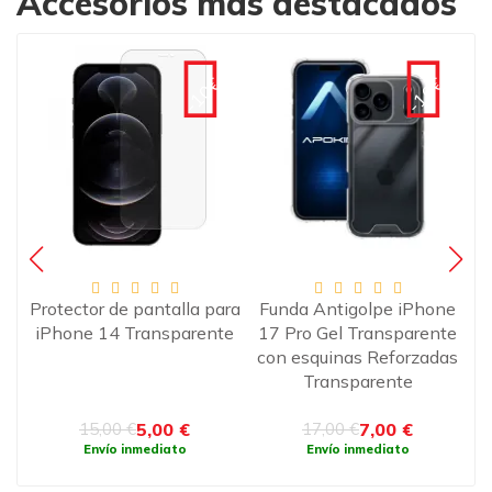
Accesorios más destacados
€
-10€
-10€
Protector de pantalla para
Funda Antigolpe iPhone
Pr
iPhone 14 Transparente
17 Pro Gel Transparente
te,
con esquinas Reforzadas
Transparente
5,00 €
7,00 €
15,00 €
17,00 €
Envío inmediato
Envío inmediato