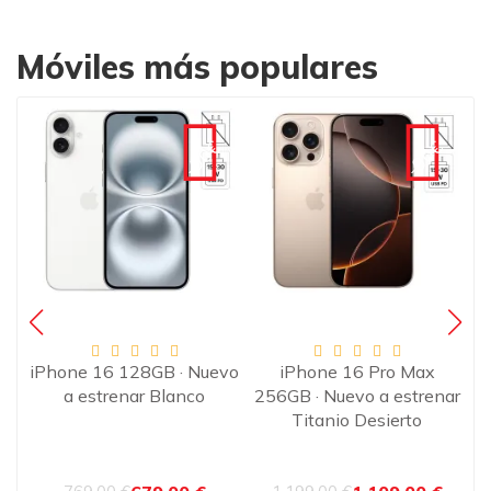
Móviles más populares
€
-90€
-90€
·
iPhone 16 128GB · Nuevo
iPhone 16 Pro Max
o
a estrenar Blanco
256GB · Nuevo a estrenar
2
Titanio Desierto