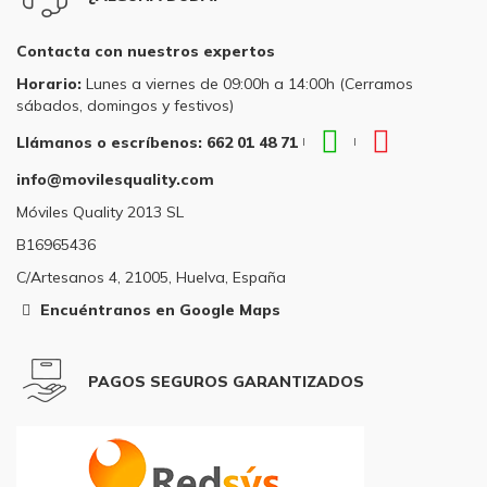
Contacta con nuestros expertos
Horario:
Lunes a viernes de 09:00h a 14:00h (Cerramos
sábados, domingos y festivos)
WhatsApp
Teléfono
Llámanos o escríbenos: 662 01 48 71
|
|
Llámanos
Llámanos
info@movilesquality.com
o
o
escríbenos:
escríbenos
Móviles Quality 2013 SL
662
662
B16965436
01
01
48
48
C/Artesanos 4, 21005, Huelva, España
71
71
Encuéntranos en Google Maps
PAGOS SEGUROS GARANTIZADOS