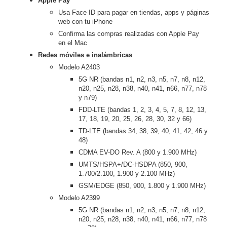
Apple Pay
Usa Face ID para pagar en tiendas, apps y páginas
web con tu iPhone
Confirma las compras realizadas con Apple Pay
en el Mac
Redes móviles e inalámbricas
Modelo A2403
5G NR (bandas n1, n2, n3, n5, n7, n8, n12,
n20, n25, n28, n38, n40, n41, n66, n77, n78
y n79)
FDD-LTE (bandas 1, 2, 3, 4, 5, 7, 8, 12, 13,
17, 18, 19, 20, 25, 26, 28, 30, 32 y 66)
TD-LTE (bandas 34, 38, 39, 40, 41, 42, 46 y
48)
CDMA EV-DO Rev. A (800 y 1.900 MHz)
UMTS/HSPA+/DC-HSDPA (850, 900,
1.700/2.100, 1.900 y 2.100 MHz)
GSM/EDGE (850, 900, 1.800 y 1.900 MHz)
Modelo A2399
5G NR (bandas n1, n2, n3, n5, n7, n8, n12,
n20, n25, n28, n38, n40, n41, n66, n77, n78