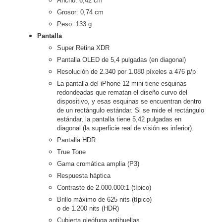
Ancho: 6,42 cm
Grosor: 0,74 cm
Peso: 133 g
Pantalla
Super Retina XDR
Pantalla OLED de 5,4 pulgadas (en diagonal)
Resolución de 2.340 por 1.080 píxeles a 476 p/p
La pantalla del iPhone 12 mini tiene esquinas
redondeadas que rematan el diseño curvo del
dispositivo, y esas esquinas se encuentran dentro
de un rectángulo estándar. Si se mide el rectángulo
estándar, la pantalla tiene 5,42 pulgadas en
diagonal (la superficie real de visión es inferior).
Pantalla HDR
True Tone
Gama cromática amplia (P3)
Respuesta háptica
Contraste de 2.000.000:1 (típico)
Brillo máximo de 625 nits (típico)
o de 1.200 nits (HDR)
Cubierta oleófuga antihuellas