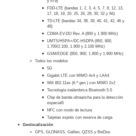
y n79)
FDD-LTE (bandas 1, 2, 3, 4, 5, 7, 8, 12, 13,
17, 18, 19, 20, 25, 26, 28, 30, 32 y 66)
TD-LTE (bandas 34, 38, 39, 40, 41, 42, 46 y
48)
CDMA EV-DO Rev. A (800 y 1.900 MHz)
UMTS/HSPA+/DC-HSDPA (850, 900,
1.700/2.100, 1.900 y 2.100 MHz)
GSM/EDGE (850, 900, 1.800 y 1.900 MHz)
Todos los modelos
5G
Gigabit LTE con MIMO 4x4 y LAA4
Wifi 802.11ax (6.ª gen.) con MIMO 2x2
Tecnología inalámbrica Bluetooth 5.0
Chip de banda ultraancha para la detección
espacial5
NFC con modo de lectura
Tarjetas exprés con reserva de carga
Geolocalización
GPS, GLONASS, Galileo, QZSS y BeiDou